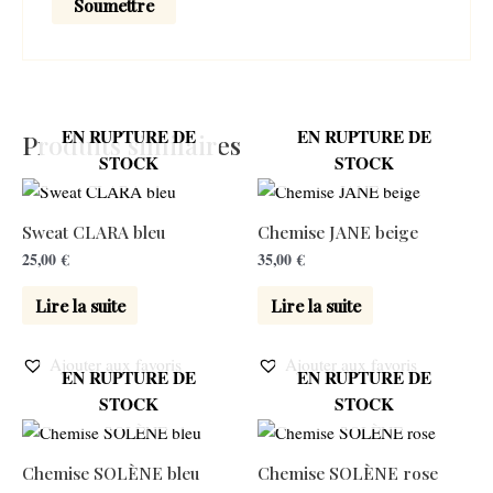
EN RUPTURE DE
EN RUPTURE DE
Produits similaires
STOCK
STOCK
Sweat CLARA bleu
Chemise JANE beige
25,00
€
35,00
€
Lire la suite
Lire la suite
Ajouter aux favoris
Ajouter aux favoris
EN RUPTURE DE
EN RUPTURE DE
STOCK
STOCK
Chemise SOLÈNE bleu
Chemise SOLÈNE rose