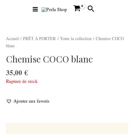
Aller
Main
Rechercher
au
Menu
contenu
Accueil
/
PRÊT À PORTER
/
Toute la collection
/ Chemise COCO
blanc
Chemise COCO blanc
utateur
35,00
€
Rupture de stock
utateur
Ajouter aux favoris
u
utateur
u
Description