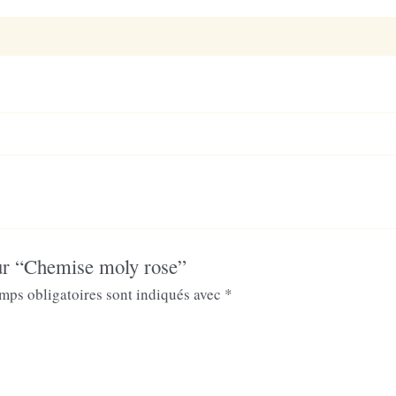
is (0)
 sur “Chemise moly rose”
mps obligatoires sont indiqués avec
*