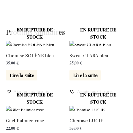
EN RUPTURE DE
EN RUPTURE DE
Produits similaires
STOCK
STOCK
Chemise SOLÈNE bleu
Sweat CLARA bleu
35,00
€
25,00
€
Lire la suite
Lire la suite
Ajouter aux favoris
Ajouter aux favoris
EN RUPTURE DE
EN RUPTURE DE
STOCK
STOCK
Gilet Palmier rose
Chemise LUCIE
22,00
€
35,00
€