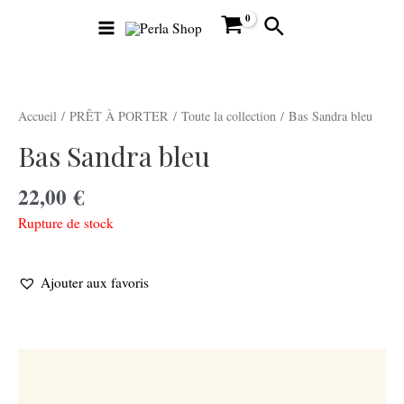
Aller
Main
Rechercher
au
Menu
contenu
Accueil
/
PRÊT À PORTER
/
Toute la collection
/ Bas Sandra bleu
Bas Sandra bleu
22,00
€
utateur
Rupture de stock
utateur
Ajouter aux favoris
u
utateur
u
Description
Informations complémentaires