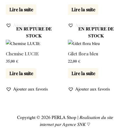
Lire la suite
Lire la suite
Ajouter aux favoris
Ajouter aux favoris
EN RUPTURE DE
EN RUPTURE DE
STOCK
STOCK
Chemise LUCIE
Gilet flora bleu
35,00
€
22,00
€
Lire la suite
Lire la suite
Ajouter aux favoris
Ajouter aux favoris
Copyright © 2026 PERLA Shop | 𝑅𝑒𝑎𝑙𝑖𝑠𝑎𝑡𝑖𝑜𝑛 𝑑𝑢 𝑠𝑖𝑡𝑒
𝑖𝑛𝑡𝑒𝑟𝑛𝑒𝑡 𝑝𝑎𝑟 𝐴𝑔𝑒𝑛𝑐𝑒 𝑆𝑁𝐾 ♡