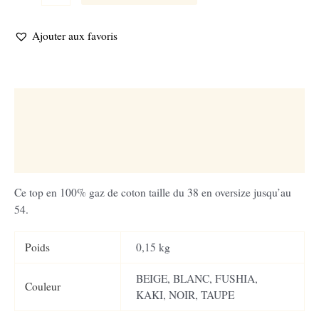
u
Ajouter aux favoris
Description
Informations complémentaires
Avis (0)
Ce top en 100% gaz de coton taille du 38 en oversize jusqu’au
54.
Poids
0,15 kg
BEIGE, BLANC, FUSHIA,
Couleur
KAKI, NOIR, TAUPE