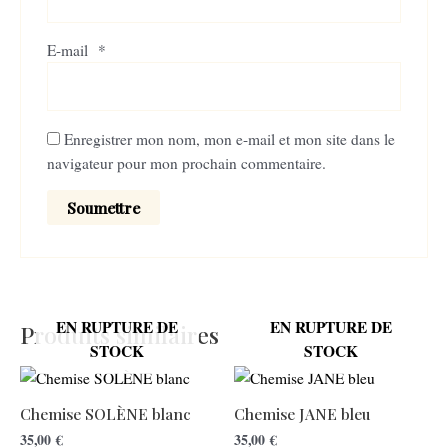
E-mail
*
Enregistrer mon nom, mon e-mail et mon site dans le
navigateur pour mon prochain commentaire.
EN RUPTURE DE
EN RUPTURE DE
Produits similaires
STOCK
STOCK
Chemise SOLÈNE blanc
Chemise JANE bleu
35,00
€
35,00
€