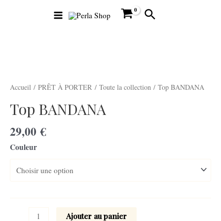
Aller
Main
Rechercher
au
Menu
contenu
quantité
de
Top
BANDANA
Accueil
/
PRÊT À PORTER
/
Toute la collection
/ Top BANDANA
Top BANDANA
utateur
29,00
€
utateur
Couleur
u
utateur
u
Ajouter au panier