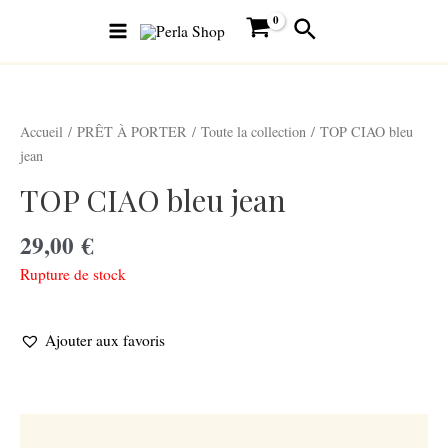
Aller
Main
Rechercher
au
Menu
contenu
Accueil
/
PRÊT À PORTER
/
Toute la collection
/ TOP CIAO bleu
jean
TOP CIAO bleu jean
29,00
€
Rupture de stock
Ajouter aux favoris
Description