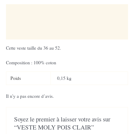
u
Description
Informations complémentaires
Avis (0)
Cette veste taille du 36 au 52.
Composition : 100% coton
Poids
0,15 kg
Il n’y a pas encore d’avis.
Soyez le premier à laisser votre avis sur
“VESTE MOLY POIS CLAIR”