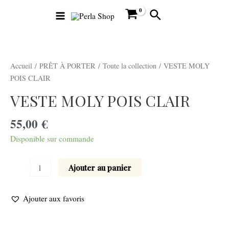
Aller
Main
Rechercher
au
Menu
contenu
quantité
de
VESTE
Accueil
/
PRÊT À PORTER
/
Toute la collection
/ VESTE MOLY
MOLY
POIS CLAIR
POIS
VESTE MOLY POIS CLAIR
CLAIR
utateur
55,00
€
Disponible sur commande
utateur
Ajouter au panier
u
utateur
Ajouter aux favoris
u