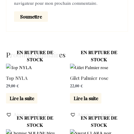
navigateur pour mon prochain commentaire.
EN RUPTURE DE
EN RUPTURE DE
Produits similaires
STOCK
STOCK
Top NYLA
Gilet Palmier rose
29,00
€
22,00
€
Lire la suite
Lire la suite
Ajouter aux favoris
Ajouter aux favoris
EN RUPTURE DE
EN RUPTURE DE
STOCK
STOCK